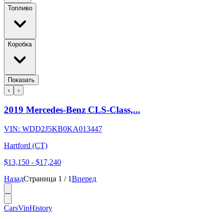
Топливо
Коробка
Показать
‹
›
2019 Mercedes-Benz CLS-Class,...
VIN:
WDD2J5KB0KA013447
Hartford (CT)
$13,150
-
$17,240
Назад
Страница
1
/
1
Вперед
CarsVinHistory