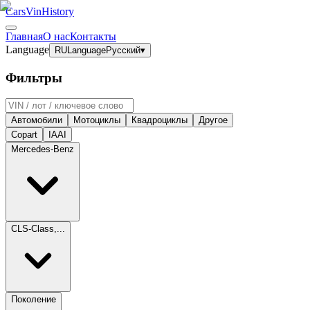
CarsVinHistory
Главная
О нас
Контакты
Language
RU
Language
Русский
▾
Фильтры
Автомобили
Мотоциклы
Квадроциклы
Другое
Copart
IAAI
Mercedes-Benz
CLS-Class,...
Поколение