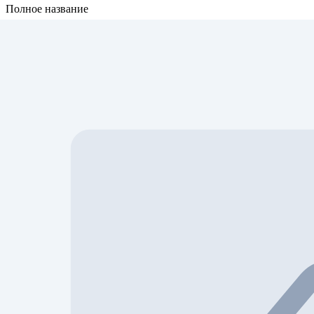
Полное название
2017 Mazda CX-5, Touring
Год
2026
VIN
JM3KFACL7H0148104
Лот
52735806
Тег
2017-Mazda-CX-5-JM3KFACL7H0148104
Аукцион
Copart
Марка