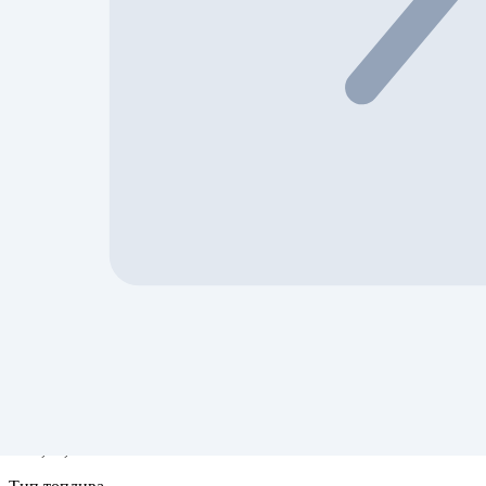
Mazda
Модель
CX-5, Touring
Основное повреждение
Side
Тип убытка
---
Код запуска
Run / Drive
Цвет кода запуска
green
Двигатель
2.5L, I4, 187HP