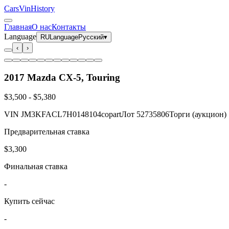
CarsVinHistory
Главная
О нас
Контакты
Language
RU
Language
Русский
▾
‹
›
2017 Mazda CX-5, Touring
$3,500
-
$5,380
VIN
JM3KFACL7H0148104
copart
Лот
52735806
Торги (аукцион)
Предварительная ставка
$3,300
Финальная ставка
-
Купить сейчас
-