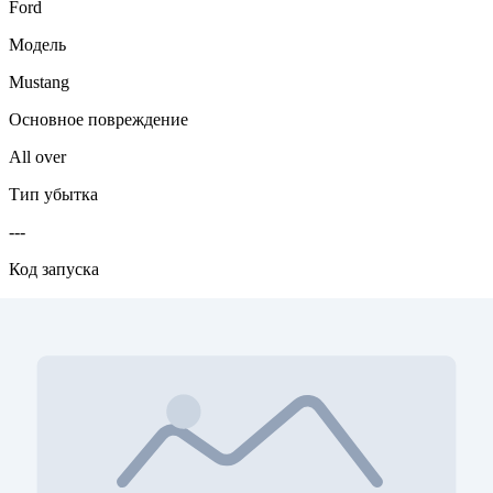
Ford
Модель
Mustang
Основное повреждение
All over
Тип убытка
---
Код запуска
Run / Drive
Цвет кода запуска
green
Двигатель
2.3L, I4, 310HP