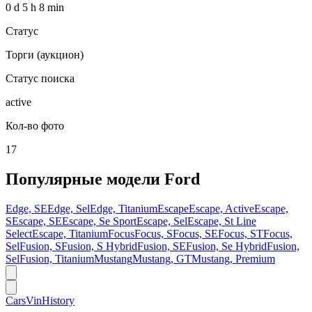
0 d 5 h 8 min
Статус
Торги (аукцион)
Статус поиска
active
Кол-во фото
17
Популярные модели
Ford
Edge, SE
Edge, Sel
Edge, Titanium
Escape
Escape, Active
Escape,
S
Escape, SE
Escape, Se Sport
Escape, Sel
Escape, St Line
Select
Escape, Titanium
Focus
Focus, S
Focus, SE
Focus, ST
Focus,
Sel
Fusion, S
Fusion, S Hybrid
Fusion, SE
Fusion, Se Hybrid
Fusion,
Sel
Fusion, Titanium
Mustang
Mustang, GT
Mustang, Premium
CarsVinHistory