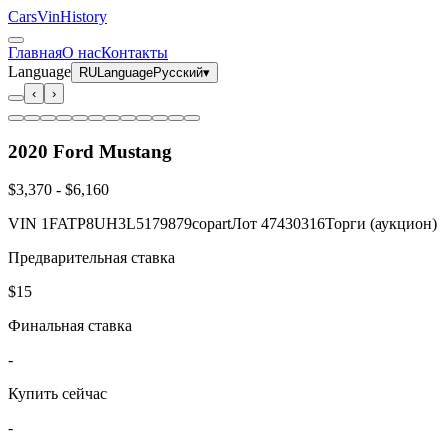
CarsVinHistory
Главная
О нас
Контакты
Language
RU
Language
Русский
▾
‹
›
2020 Ford Mustang
$3,370
-
$6,160
VIN
1FATP8UH3L5179879
copart
Лот
47430316
Торги (аукцион)
Предварительная ставка
$15
Финальная ставка
-
Купить сейчас
-