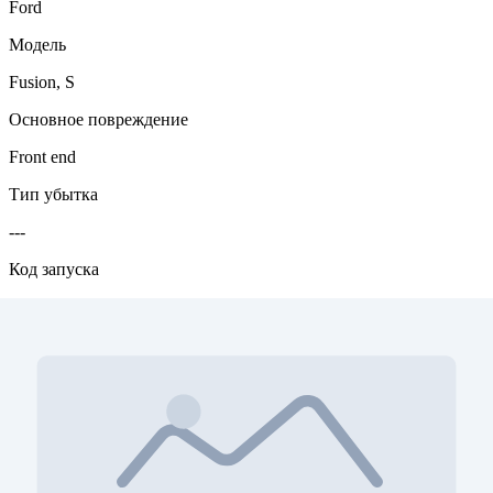
Ford
Модель
Fusion, S
Основное повреждение
Front end
Тип убытка
---
Код запуска
-
Цвет кода запуска
orange
Двигатель
2.5L, I4, 175HP