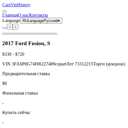
CarsVinHistory
Главная
О нас
Контакты
Language
RU
Language
Русский
▾
‹
›
2017 Ford Fusion, S
$330
-
$720
VIN
3FA6P0G74HR227489
copart
Лот
73312215
Торги (аукцион)
Предварительная ставка
$0
Финальная ставка
-
Купить сейчас
-