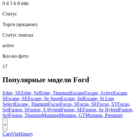
0 d 5 h 8 min
Статус
Торги (аукцион)
Статус поиска
active
Кол-во фото
17
Популярные модели
Ford
Edge, SE
Edge, Sel
Edge, Titanium
Escape
Escape, Active
Escape,
S
Escape, SE
Escape, Se Sport
Escape, Sel
Escape, St Line
Select
Escape, Titanium
Focus
Focus, S
Focus, SE
Focus, ST
Focus,
Sel
Fusion, S
Fusion, S Hybrid
Fusion, SE
Fusion, Se Hybrid
Fusion,
Sel
Fusion, Titanium
Mustang
Mustang, GT
Mustang, Premium
CarsVinHistory