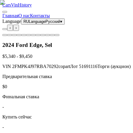
CarsVinHistory
Главная
О нас
Контакты
Language
RU
Language
Русский
▾
‹
›
2024 Ford Edge, Sel
$5,340
-
$9,450
VIN
2FMPK4J97RBA70292
copart
Лот
51691116
Торги (аукцион)
Предварительная ставка
$0
Финальная ставка
-
Купить сейчас
-