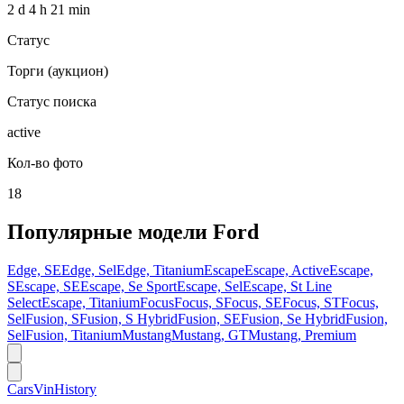
2 d 4 h 21 min
Статус
Торги (аукцион)
Статус поиска
active
Кол-во фото
18
Популярные модели
Ford
Edge, SE
Edge, Sel
Edge, Titanium
Escape
Escape, Active
Escape,
S
Escape, SE
Escape, Se Sport
Escape, Sel
Escape, St Line
Select
Escape, Titanium
Focus
Focus, S
Focus, SE
Focus, ST
Focus,
Sel
Fusion, S
Fusion, S Hybrid
Fusion, SE
Fusion, Se Hybrid
Fusion,
Sel
Fusion, Titanium
Mustang
Mustang, GT
Mustang, Premium
CarsVinHistory