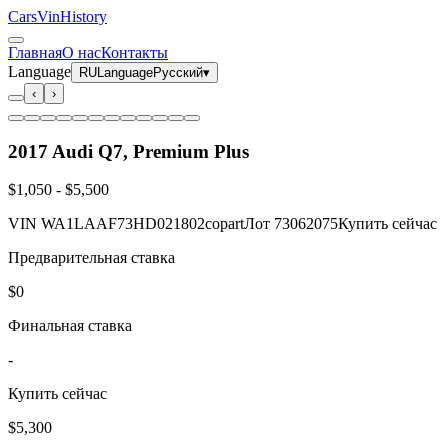
CarsVinHistory
Главная
О нас
Контакты
Language
RU
Language
Русский
▾
‹
›
2017 Audi Q7, Premium Plus
$1,050
-
$5,500
VIN
WA1LAAF73HD021802
copart
Лот
73062075
Купить сейчас
Предварительная ставка
$0
Финальная ставка
-
Купить сейчас
$5,300