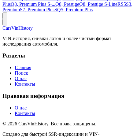
Plus
Q8, Premium Plus S-...
Q8, Prestige
Q8, Prestige S-Line
RS5
S3,
Premium
S7, Premium Plus
SQ5, Premium Plus
CarsVinHistory
VIN-история, снимки лотов и более чистый формат
исследования автомобиля.
Разделы
Главная
Поиск
О нас
Контакты
Правовая информация
О нас
Контакты
©
2026
CarsVinHistory.
Все права защищены.
Создано для быстрой SSR-индексации и VIN-