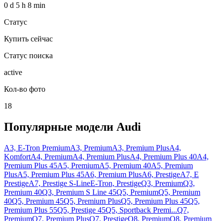
0 d 5 h 8 min
Статус
Купить сейчас
Статус поиска
active
Кол-во фото
18
Популярные модели
Audi
A3, E-Tron Premium
A3, Premium
A3, Premium Plus
A4,
Komfort
A4, Premium
A4, Premium Plus
A4, Premium Plus 40
A4,
Premium Plus 45
A5, Premium
A5, Premium 40
A5, Premium
Plus
A5, Premium Plus 45
A6, Premium Plus
A6, Prestige
A7, E
Prestige
A7, Prestige S-Line
E-Tron, Prestige
Q3, Premium
Q3,
Premium 40
Q3, Premium S Line 45
Q5, Premium
Q5, Premium
40
Q5, Premium 45
Q5, Premium Plus
Q5, Premium Plus 45
Q5,
Premium Plus 55
Q5, Prestige 45
Q5, Sportback Premi...
Q7,
Premium
Q7, Premium Plus
Q7, Prestige
Q8, Premium
Q8, Premium