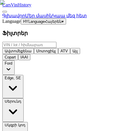
CarsVinHistory
Գլխավոր
Մեր մասին
Կապ մեզ հետ
Language
HY
Language
Հայերեն
▾
Ֆիլտրեր
Ավտոմեքենա
Մոտոցիկլ
ATV
Այլ
Copart
IAAI
Ford
Edge, SE
Սերունդ
Սկզբի կոդ