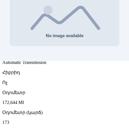
3.0L, 6 cyl., 333HP
Վառելիքի տեսակ
Բենզին
Քարշակի տեսակ
2
Փոխանցում
Automatic Transmission
Հիբրիդ
Ոչ
Օդոմետր
172,644 MI
Օդոմետր (կարճ)
173